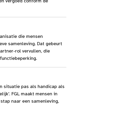
rden vergoed conform de
ganisatie die mensen
ieve samenleving. Dat gebeurt
rtner-rol vervullen, die
 functiebeperking.
 situatie pas als handicap als
elijk'. FGL maakt mensen in
e stap naar een samenleving,