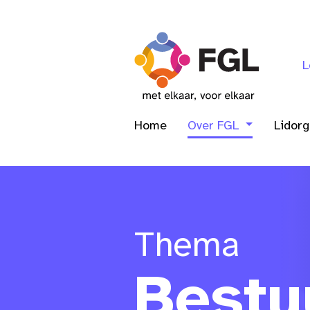
L
Home
Over FGL
Lidor
Thema
Bestu