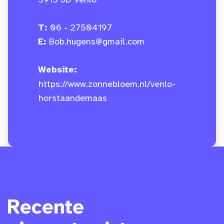
5915 JD Venlo
T:
06 - 27504197
E:
Bob.hugens@gmail.com
Website:
https://www.zonnebloem.nl/venlo-
horstaandemaas
Recente