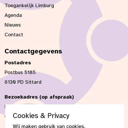
Toegankelijk Limburg
Agenda
Nieuws
Contact
Contactgegevens
Postadres
Postbus 5185
6130 PD Sittard
Bezoekadres (op afspraak)
Mercator 1
Cookies & Privacy
6135 KW Sittard
Wij maken gebruik van cookies.